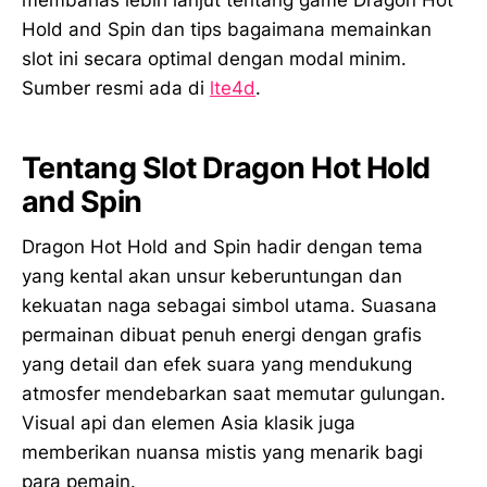
membahas lebih lanjut tentang game Dragon Hot
Hold and Spin dan tips bagaimana memainkan
slot ini secara optimal dengan modal minim.
Sumber resmi ada di
lte4d
.
Tentang Slot Dragon Hot Hold
and Spin
Dragon Hot Hold and Spin hadir dengan tema
yang kental akan unsur keberuntungan dan
kekuatan naga sebagai simbol utama. Suasana
permainan dibuat penuh energi dengan grafis
yang detail dan efek suara yang mendukung
atmosfer mendebarkan saat memutar gulungan.
Visual api dan elemen Asia klasik juga
memberikan nuansa mistis yang menarik bagi
para pemain.