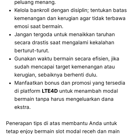
peluang menang.
Kelola bankroll dengan disiplin; tentukan batas
kemenangan dan kerugian agar tidak terbawa
emosi saat bermain.
Jangan tergoda untuk menaikkan taruhan
secara drastis saat mengalami kekalahan
berturut-turut.
Gunakan waktu bermain secara efisien, jika
sudah mencapai target kemenangan atau
kerugian, sebaiknya berhenti dulu.
Manfaatkan bonus dan promosi yang tersedia
di platform
LTE4D
untuk menambah modal
bermain tanpa harus mengeluarkan dana
ekstra.
Penerapan tips di atas membantu Anda untuk
tetap enjoy bermain slot modal receh dan main