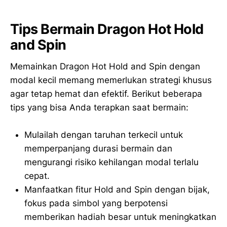
Tips Bermain Dragon Hot Hold
and Spin
Memainkan Dragon Hot Hold and Spin dengan
modal kecil memang memerlukan strategi khusus
agar tetap hemat dan efektif. Berikut beberapa
tips yang bisa Anda terapkan saat bermain:
Mulailah dengan taruhan terkecil untuk
memperpanjang durasi bermain dan
mengurangi risiko kehilangan modal terlalu
cepat.
Manfaatkan fitur Hold and Spin dengan bijak,
fokus pada simbol yang berpotensi
memberikan hadiah besar untuk meningkatkan