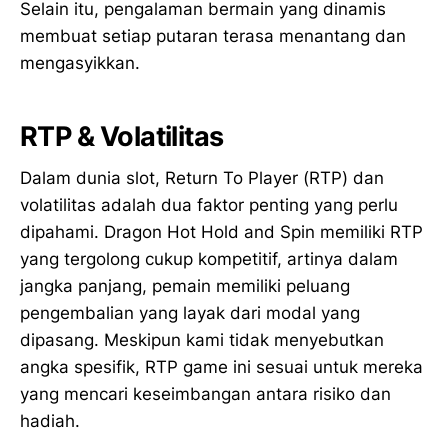
Selain itu, pengalaman bermain yang dinamis
membuat setiap putaran terasa menantang dan
mengasyikkan.
RTP & Volatilitas
Dalam dunia slot, Return To Player (RTP) dan
volatilitas adalah dua faktor penting yang perlu
dipahami. Dragon Hot Hold and Spin memiliki RTP
yang tergolong cukup kompetitif, artinya dalam
jangka panjang, pemain memiliki peluang
pengembalian yang layak dari modal yang
dipasang. Meskipun kami tidak menyebutkan
angka spesifik, RTP game ini sesuai untuk mereka
yang mencari keseimbangan antara risiko dan
hadiah.