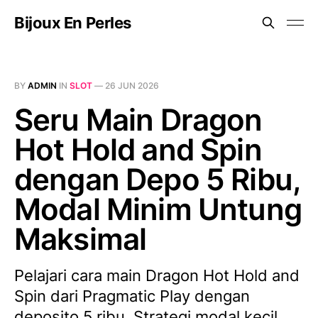
Bijoux En Perles
BY
ADMIN
IN
SLOT
—
26 JUN 2026
Seru Main Dragon
Hot Hold and Spin
dengan Depo 5 Ribu,
Modal Minim Untung
Maksimal
Pelajari cara main Dragon Hot Hold and
Spin dari Pragmatic Play dengan
deposito 5 ribu. Strategi modal kecil