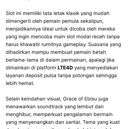
Slot ini memiliki tata letak klasik yang mudah
dimengerti oleh pemain pemula sekalipun,
menjadikannya ideal untuk dicoba oleh mereka
yang ingin mencoba main slot modal receh tanpa
harus khawatir rumitnya gameplay. Suasana yang
dihadirkan mampu membuat pemain betah
berlama-lama di dalam permainan, apalagi jika
dimainkan di platform
LTE4D
yang menyediakan
layanan deposit pulsa tanpa potongan sehingga
lebih hemat.
Selain keindahan visual, Grace of Ebisu juga
menawarkan soundtrack yang lembut dan
menghibur, memperkuat pengalaman bermain
yang menyenangkan dan santai. Tema yang kuat