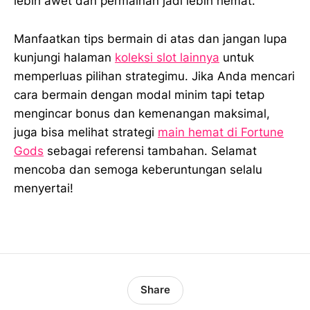
lebih awet dan permainan jadi lebih hemat.
Manfaatkan tips bermain di atas dan jangan lupa
kunjungi halaman
koleksi slot lainnya
untuk
memperluas pilihan strategimu. Jika Anda mencari
cara bermain dengan modal minim tapi tetap
mengincar bonus dan kemenangan maksimal,
juga bisa melihat strategi
main hemat di Fortune
Gods
sebagai referensi tambahan. Selamat
mencoba dan semoga keberuntungan selalu
menyertai!
Share