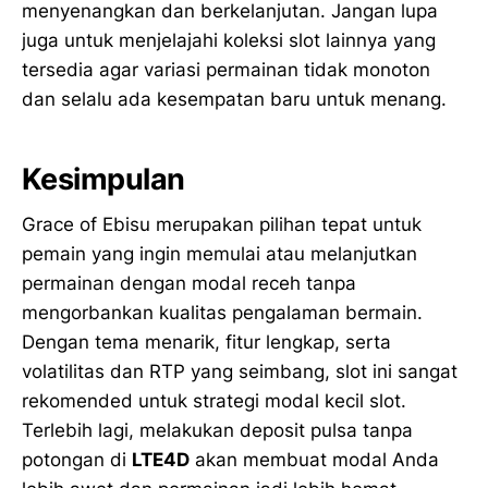
menyenangkan dan berkelanjutan. Jangan lupa
juga untuk menjelajahi koleksi slot lainnya yang
tersedia agar variasi permainan tidak monoton
dan selalu ada kesempatan baru untuk menang.
Kesimpulan
Grace of Ebisu merupakan pilihan tepat untuk
pemain yang ingin memulai atau melanjutkan
permainan dengan modal receh tanpa
mengorbankan kualitas pengalaman bermain.
Dengan tema menarik, fitur lengkap, serta
volatilitas dan RTP yang seimbang, slot ini sangat
rekomended untuk strategi modal kecil slot.
Terlebih lagi, melakukan deposit pulsa tanpa
potongan di
LTE4D
akan membuat modal Anda