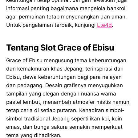
keuntungan tetap optimal. Jangan lewatkan juga
informasi penting bagaimana mengelola bankroll
agar permainan tetap menyenangkan dan aman.
Untuk pengalaman terbaik, kunjungi
Lte4d
.
Tentang Slot Grace of Ebisu
Grace of Ebisu mengusung tema keberuntungan
dan kemakmuran khas Jepang, terinspirasi dari
Ebisu, dewa keberuntungan bagi para nelayan
dan pedagang. Desain grafisnya menyuguhkan
tampilan yang elegan dengan nuansa warna
pastel lembut, menambah atmosfer mistis namun
tetap ceria di setiap putaran. Kehadiran simbol-
simbol tradisional Jepang seperti ikan koi, koin
emas, dan bunga sakura semakin memperkuat
tema yang dihadirkan.