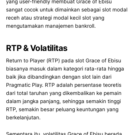
yang user-friendly membuat Grace of Ebisu
sangat cocok untuk dimainkan sebagai slot modal
receh atau strategi modal kecil slot yang
mengutamakan manajemen bankroll.
RTP & Volatilitas
Return to Player (RTP) pada slot Grace of Ebisu
biasanya masuk dalam kategori rata-rata hingga
baik jika dibandingkan dengan slot lain dari
Pragmatic Play. RTP adalah persentase teoretis
dari total taruhan yang dikembalikan ke pemain
dalam jangka panjang, sehingga semakin tinggi
RTP, semakin besar peluang keuntungan yang
berkelanjutan.
Sementara itu, volatilitas Grace of Ebisu berada