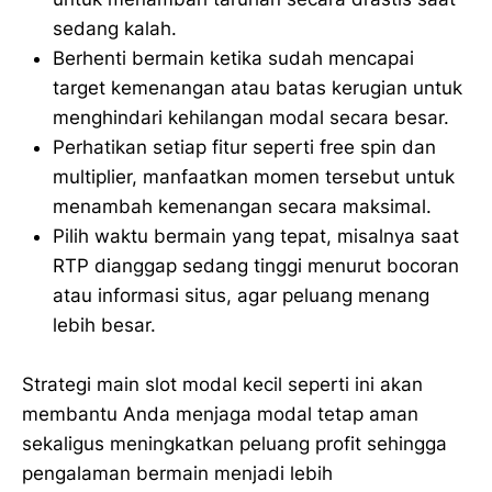
sedang kalah.
Berhenti bermain ketika sudah mencapai
target kemenangan atau batas kerugian untuk
menghindari kehilangan modal secara besar.
Perhatikan setiap fitur seperti free spin dan
multiplier, manfaatkan momen tersebut untuk
menambah kemenangan secara maksimal.
Pilih waktu bermain yang tepat, misalnya saat
RTP dianggap sedang tinggi menurut bocoran
atau informasi situs, agar peluang menang
lebih besar.
Strategi main slot modal kecil seperti ini akan
membantu Anda menjaga modal tetap aman
sekaligus meningkatkan peluang profit sehingga
pengalaman bermain menjadi lebih