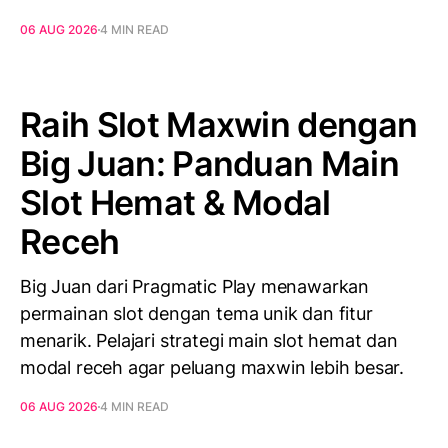
06 AUG 2026
4 MIN READ
Raih Slot Maxwin dengan
Big Juan: Panduan Main
Slot Hemat & Modal
Receh
Big Juan dari Pragmatic Play menawarkan
permainan slot dengan tema unik dan fitur
menarik. Pelajari strategi main slot hemat dan
modal receh agar peluang maxwin lebih besar.
06 AUG 2026
4 MIN READ