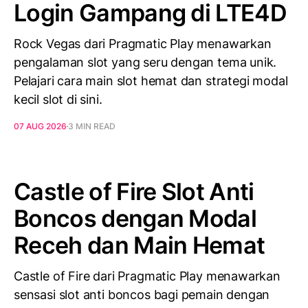
Login Gampang di LTE4D
Rock Vegas dari Pragmatic Play menawarkan
pengalaman slot yang seru dengan tema unik.
Pelajari cara main slot hemat dan strategi modal
kecil slot di sini.
07 AUG 2026
3 MIN READ
Castle of Fire Slot Anti
Boncos dengan Modal
Receh dan Main Hemat
Castle of Fire dari Pragmatic Play menawarkan
sensasi slot anti boncos bagi pemain dengan