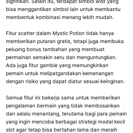
signifikan. Selain itu, terdapat simbol wild yang
bisa menggantikan simbol lain untuk membantu
membentuk kombinasi menang lebih mudah.
Fitur scatter dalam Mystic Potion tidak hanya
memberikan putaran gratis, tetapi juga membuka
peluang bonus tambahan yang membuat
permainan semakin seru dan menguntungkan.
Ada juga fitur gamble yang memungkinkan
pemain untuk melipatgandakan kemenangan
dengan risiko yang dapat diatur sesuai keinginan.
Semua fitur ini bekerja sama untuk memberikan
pengalaman bermain yang tidak membosankan
dan selalu menantang, terutama bagi para pemain
yang ingin mencoba berbagai strategi modal kecil
slot agar tetap bisa bertahan lama dan meraih