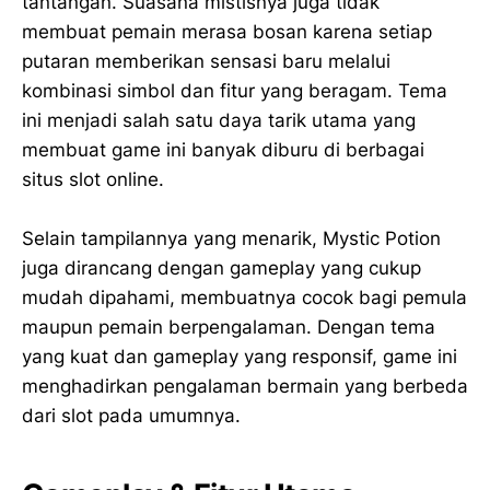
tantangan. Suasana mistisnya juga tidak
membuat pemain merasa bosan karena setiap
putaran memberikan sensasi baru melalui
kombinasi simbol dan fitur yang beragam. Tema
ini menjadi salah satu daya tarik utama yang
membuat game ini banyak diburu di berbagai
situs slot online.
Selain tampilannya yang menarik, Mystic Potion
juga dirancang dengan gameplay yang cukup
mudah dipahami, membuatnya cocok bagi pemula
maupun pemain berpengalaman. Dengan tema
yang kuat dan gameplay yang responsif, game ini
menghadirkan pengalaman bermain yang berbeda
dari slot pada umumnya.