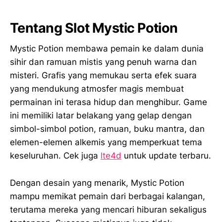
Tentang Slot Mystic Potion
Mystic Potion membawa pemain ke dalam dunia
sihir dan ramuan mistis yang penuh warna dan
misteri. Grafis yang memukau serta efek suara
yang mendukung atmosfer magis membuat
permainan ini terasa hidup dan menghibur. Game
ini memiliki latar belakang yang gelap dengan
simbol-simbol potion, ramuan, buku mantra, dan
elemen-elemen alkemis yang memperkuat tema
keseluruhan. Cek juga
lte4d
untuk update terbaru.
Dengan desain yang menarik, Mystic Potion
mampu memikat pemain dari berbagai kalangan,
terutama mereka yang mencari hiburan sekaligus