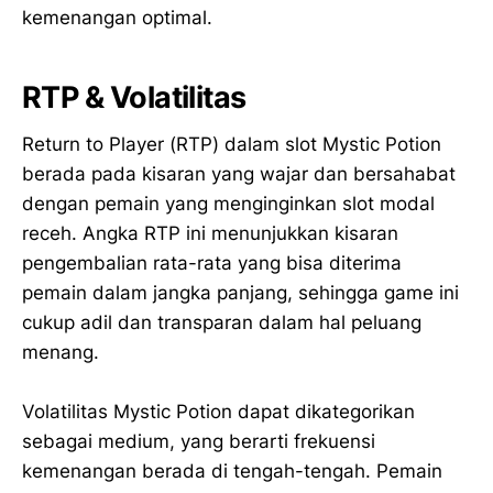
kemenangan optimal.
RTP & Volatilitas
Return to Player (RTP) dalam slot Mystic Potion
berada pada kisaran yang wajar dan bersahabat
dengan pemain yang menginginkan slot modal
receh. Angka RTP ini menunjukkan kisaran
pengembalian rata-rata yang bisa diterima
pemain dalam jangka panjang, sehingga game ini
cukup adil dan transparan dalam hal peluang
menang.
Volatilitas Mystic Potion dapat dikategorikan
sebagai medium, yang berarti frekuensi
kemenangan berada di tengah-tengah. Pemain