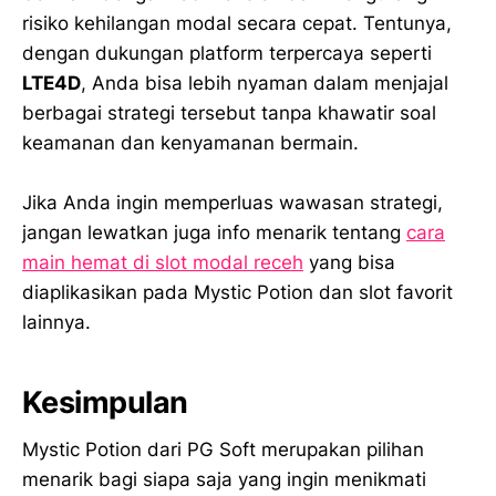
risiko kehilangan modal secara cepat. Tentunya,
dengan dukungan platform terpercaya seperti
LTE4D
, Anda bisa lebih nyaman dalam menjajal
berbagai strategi tersebut tanpa khawatir soal
keamanan dan kenyamanan bermain.
Jika Anda ingin memperluas wawasan strategi,
jangan lewatkan juga info menarik tentang
cara
main hemat di slot modal receh
yang bisa
diaplikasikan pada Mystic Potion dan slot favorit
lainnya.
Kesimpulan
Mystic Potion dari PG Soft merupakan pilihan
menarik bagi siapa saja yang ingin menikmati