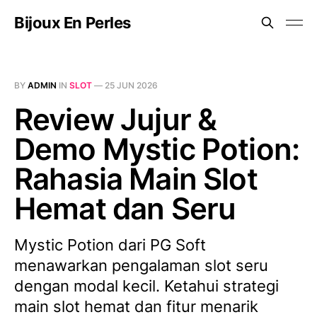
Bijoux En Perles
BY
ADMIN
IN
SLOT
—
25 JUN 2026
Review Jujur &
Demo Mystic Potion:
Rahasia Main Slot
Hemat dan Seru
Mystic Potion dari PG Soft
menawarkan pengalaman slot seru
dengan modal kecil. Ketahui strategi
main slot hemat dan fitur menarik