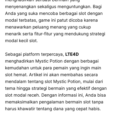
menyenangkan sekaligus menguntungkan. Bagi
Anda yang suka mencoba berbagai slot dengan
modal terbatas, game ini patut dicoba karena
menawarkan peluang menang yang cukup
menarik serta fitur-fitur yang mendukung strategi
modal kecil slot.
Sebagai platform terpercaya,
LTE4D
menghadirkan Mystic Potion dengan berbagai
kemudahan untuk para pemain yang ingin main
slot hemat. Artikel ini akan membahas secara
mendalam tentang slot Mystic Potion, mulai dari
tema hingga strategi bermain yang efektif dengan
slot modal receh. Dengan informasi ini, Anda bisa
memaksimalkan pengalaman bermain slot tanpa
harus khawatir tentang dana yang cepat habis.