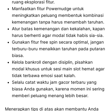
ruang eksplorasi fitur.
Manfaatkan fitur Powernudge untuk
meningkatkan peluang membentuk kombinasi
kemenangan tanpa harus menambah taruhan.
Atur batas kemenangan dan kekalahan, kapan
harus berhenti agar modal tidak habis sia-sia.
Gunakan fitur free spin secara optimal, jangan
terburu-buru menaikkan taruhan pada putaran
biasa.
Kelola bankroll dengan disiplin, pisahkan
modal khusus untuk sesi main slot hemat agar
tidak terbawa emosi saat kalah.
Selalu catat waktu jam gacor terbaru yang
biasa Anda gunakan, karena momen ini sering
memberi peluang menang lebih besar.
Menerapkan tips di atas akan membantu Anda