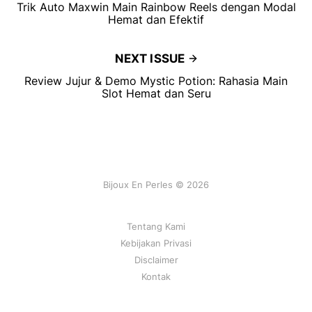
Trik Auto Maxwin Main Rainbow Reels dengan Modal
Hemat dan Efektif
NEXT ISSUE
Review Jujur & Demo Mystic Potion: Rahasia Main
Slot Hemat dan Seru
Bijoux En Perles © 2026
Tentang Kami
Kebijakan Privasi
Disclaimer
Kontak