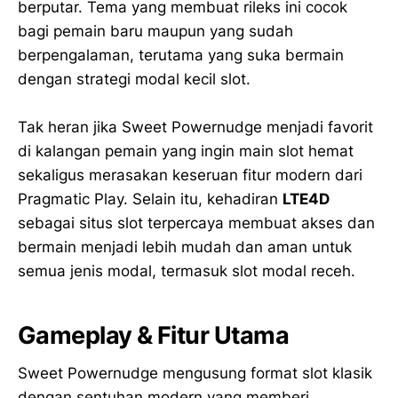
berputar. Tema yang membuat rileks ini cocok
bagi pemain baru maupun yang sudah
berpengalaman, terutama yang suka bermain
dengan strategi modal kecil slot.
Tak heran jika Sweet Powernudge menjadi favorit
di kalangan pemain yang ingin main slot hemat
sekaligus merasakan keseruan fitur modern dari
Pragmatic Play. Selain itu, kehadiran
LTE4D
sebagai situs slot terpercaya membuat akses dan
bermain menjadi lebih mudah dan aman untuk
semua jenis modal, termasuk slot modal receh.
Gameplay & Fitur Utama
Sweet Powernudge mengusung format slot klasik
dengan sentuhan modern yang memberi