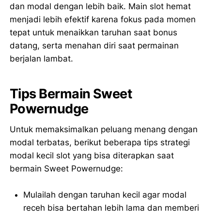
dan modal dengan lebih baik. Main slot hemat
menjadi lebih efektif karena fokus pada momen
tepat untuk menaikkan taruhan saat bonus
datang, serta menahan diri saat permainan
berjalan lambat.
Tips Bermain Sweet
Powernudge
Untuk memaksimalkan peluang menang dengan
modal terbatas, berikut beberapa tips strategi
modal kecil slot yang bisa diterapkan saat
bermain Sweet Powernudge:
Mulailah dengan taruhan kecil agar modal
receh bisa bertahan lebih lama dan memberi