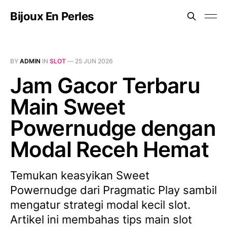
Bijoux En Perles
BY
ADMIN
IN
SLOT
—
25 JUN 2026
Jam Gacor Terbaru
Main Sweet
Powernudge dengan
Modal Receh Hemat
Temukan keasyikan Sweet
Powernudge dari Pragmatic Play sambil
mengatur strategi modal kecil slot.
Artikel ini membahas tips main slot