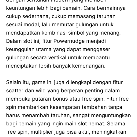
keuntungan lebih bagi pemain. Cara bermainnya
cukup sederhana, cukup memasang taruhan
sesuai modal, lalu memutar gulungan untuk
mendapatkan kombinasi simbol yang menang.
Dalam slot ini, fitur Powernudge menjadi
keunggulan utama yang dapat menggeser
gulungan secara vertikal untuk membantu
menciptakan lebih banyak kemenangan.
Selain itu, game ini juga dilengkapi dengan fitur
scatter dan wild yang berperan penting dalam
membuka putaran bonus atau free spin. Fitur free
spin memberikan kesempatan tambahan tanpa
harus menambah taruhan, sangat menguntungkan
bagi pemain yang ingin main slot hemat. Selama
free spin, multiplier juga bisa aktif, meningkatkan