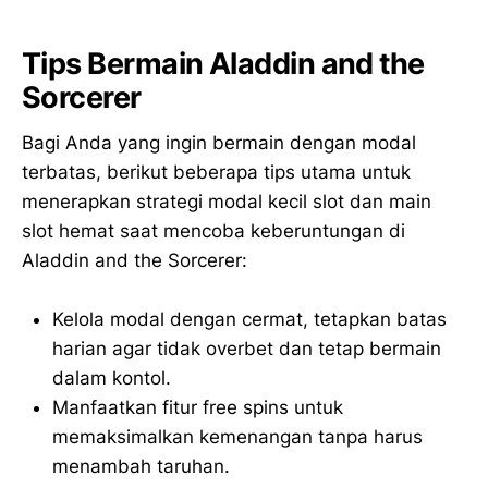
Tips Bermain Aladdin and the
Sorcerer
Bagi Anda yang ingin bermain dengan modal
terbatas, berikut beberapa tips utama untuk
menerapkan strategi modal kecil slot dan main
slot hemat saat mencoba keberuntungan di
Aladdin and the Sorcerer:
Kelola modal dengan cermat, tetapkan batas
harian agar tidak overbet dan tetap bermain
dalam kontol.
Manfaatkan fitur free spins untuk
memaksimalkan kemenangan tanpa harus
menambah taruhan.