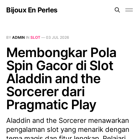
Bijoux En Perles
BY
ADMIN
IN
SLOT
—
03 JUL 2026
Membongkar Pola
Spin Gacor di Slot
Aladdin and the
Sorcerer dari
Pragmatic Play
Aladdin and the Sorcerer menawarkan
pengalaman slot yang menarik dengan
tema magis dan fitur lengkap. Pelajari