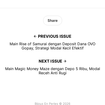
Share
PREVIOUS ISSUE
Main Rise of Samurai dengan Deposit Dana OVO
Gopay, Strategi Modal Kecil Efektif
NEXT ISSUE
Main Magic Money Maze dengan Depo 5 Ribu, Modal
Receh Anti Rugi
Bijoux En Perles © 2026