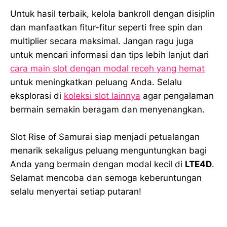
Untuk hasil terbaik, kelola bankroll dengan disiplin
dan manfaatkan fitur-fitur seperti free spin dan
multiplier secara maksimal. Jangan ragu juga
untuk mencari informasi dan tips lebih lanjut dari
cara main slot dengan modal receh yang hemat
untuk meningkatkan peluang Anda. Selalu
eksplorasi di
koleksi slot lainnya
agar pengalaman
bermain semakin beragam dan menyenangkan.
Slot Rise of Samurai siap menjadi petualangan
menarik sekaligus peluang menguntungkan bagi
Anda yang bermain dengan modal kecil di
LTE4D
.
Selamat mencoba dan semoga keberuntungan
selalu menyertai setiap putaran!