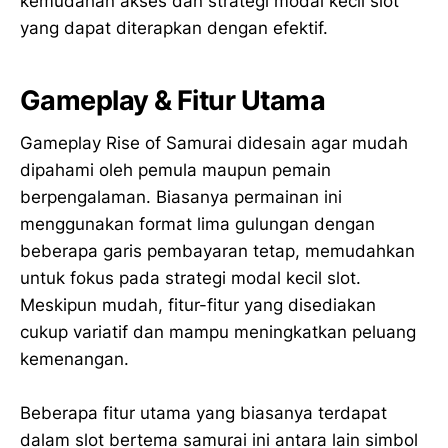
kemudahan akses dan strategi modal kecil slot
yang dapat diterapkan dengan efektif.
Gameplay & Fitur Utama
Gameplay Rise of Samurai didesain agar mudah
dipahami oleh pemula maupun pemain
berpengalaman. Biasanya permainan ini
menggunakan format lima gulungan dengan
beberapa garis pembayaran tetap, memudahkan
untuk fokus pada strategi modal kecil slot.
Meskipun mudah, fitur-fitur yang disediakan
cukup variatif dan mampu meningkatkan peluang
kemenangan.
Beberapa fitur utama yang biasanya terdapat
dalam slot bertema samurai ini antara lain simbol