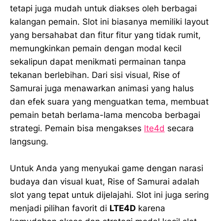
tetapi juga mudah untuk diakses oleh berbagai
kalangan pemain. Slot ini biasanya memiliki layout
yang bersahabat dan fitur fitur yang tidak rumit,
memungkinkan pemain dengan modal kecil
sekalipun dapat menikmati permainan tanpa
tekanan berlebihan. Dari sisi visual, Rise of
Samurai juga menawarkan animasi yang halus
dan efek suara yang menguatkan tema, membuat
pemain betah berlama-lama mencoba berbagai
strategi. Pemain bisa mengakses
lte4d
secara
langsung.
Untuk Anda yang menyukai game dengan narasi
budaya dan visual kuat, Rise of Samurai adalah
slot yang tepat untuk dijelajahi. Slot ini juga sering
menjadi pilihan favorit di
LTE4D
karena