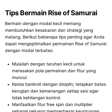
Tips Bermain Rise of Samurai
Bermain dengan modal kecil memang
membutuhkan kesabaran dan strategi yang
matang. Berikut beberapa tips penting agar Anda
dapat mengoptimalkan permainan Rise of Samurai
dengan modal terbatas:
Mulailah dengan taruhan kecil untuk
merasakan pola permainan dan fitur yang
muncul.
Kelola bankroll dengan disiplin; tetapkan batas
kerugian dan kemenangan setiap sesi agar
tidak kehilangan kontrol.
Manfaatkan fitur free spin dan multiplier
sebagai peluang memperbesar keuntungan