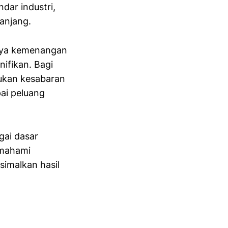
dar industri,
anjang.
tinya kemenangan
nifikan. Bagi
lukan kesabaran
pai peluang
gai dasar
emahami
simalkan hasil