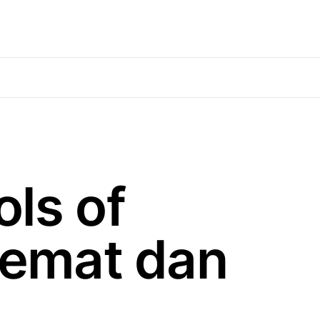
ls of
Hemat dan