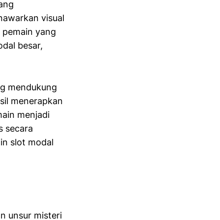
yang
nawarkan visual
a pemain yang
dal besar,
yang mendukung
asil menerapkan
main menjadi
s secara
ain slot modal
 unsur misteri