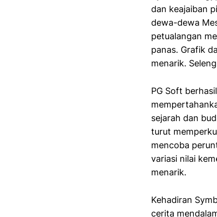
dan keajaiban p
dewa-dewa Mesi
petualangan men
panas. Grafik d
menarik. Seleng
PG Soft berhas
mempertahankan 
sejarah dan bud
turut memperku
mencoba perunt
variasi nilai k
menarik.
Kehadiran Symb
cerita mendala