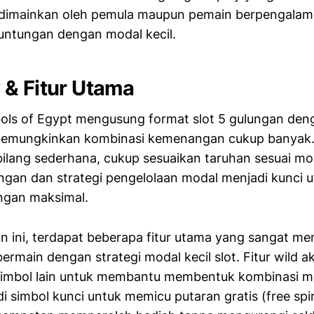
 dimainkan oleh pemula maupun pemain berpengalam
ntungan dengan modal kecil.
& Fitur Utama
ls of Egypt mengusung format slot 5 gulungan de
memungkinkan kombinasi kemenangan cukup banyak.
ilang sederhana, cukup sesuaikan taruhan sesuai mod
ngan dan strategi pengelolaan modal menjadi kunci 
gan maksimal.
 ini, terdapat beberapa fitur utama yang sangat m
ermain dengan strategi modal kecil slot. Fitur wild a
imbol lain untuk membantu membentuk kombinasi m
i simbol kunci untuk memicu putaran gratis (free spi