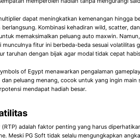
empatan memperoleh hadiah tanpa mengurangi sald
r multiplier dapat meningkatkan kemenangan hingga be
 berlangsung. Kombinasi kehadiran wild, scatter, dan m
 untuk memaksimalkan peluang auto maxwin. Namun, 
 munculnya fitur ini berbeda-beda sesuai volatilitas
r taruhan dengan bijak agar modal tidak cepat habis
Symbols of Egypt menawarkan pengalaman gameplay
 dan peluang menang, cocok untuk yang ingin main 
rpotensi mendapat hadiah besar.
tilitas
r (RTP) adalah faktor penting yang harus diperhatik
me. Meski PG Soft tidak selalu mengungkapkan angka