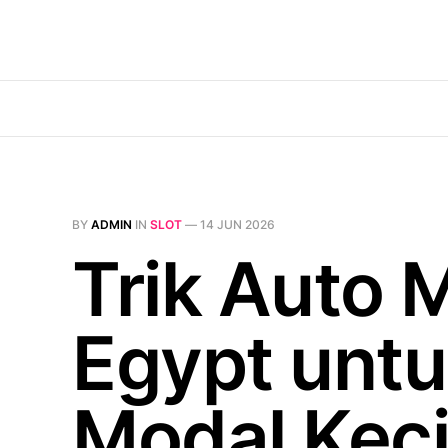
BY
ADMIN
IN
SLOT
—
14 JUN 2026
Trik Auto 
Egypt untu
Modal Keci