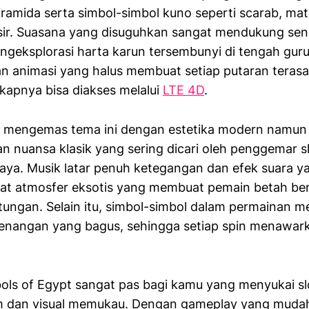
iramida serta simbol-simbol kuno seperti scarab, ma
r. Suasana yang disuguhkan sangat mendukung sen
geksplorasi harta karun tersembunyi di tengah guru
an animasi yang halus membuat setiap putaran teras
kapnya bisa diakses melalui
LTE 4D
.
il mengemas tema ini dengan estetika modern namun
nuansa klasik yang sering dicari oleh penggemar s
aya. Musik latar penuh ketegangan dan efek suara y
at atmosfer eksotis yang membuat pemain betah be
ungan. Selain itu, simbol-simbol dalam permainan 
emenangan yang bagus, sehingga setiap spin menawar
ols of Egypt sangat pas bagi kamu yang menyukai s
m dan visual memukau. Dengan gameplay yang mudah