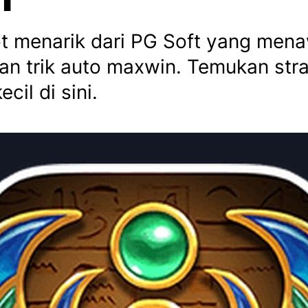
ot menarik dari PG Soft yang men
n trik auto maxwin. Temukan stra
il di sini.