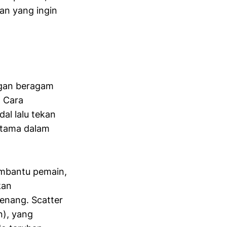
an yang ingin
ngan beragam
 Cara
al lalu tekan
utama dalam
embantu pemain,
kan
enang. Scatter
n), yang