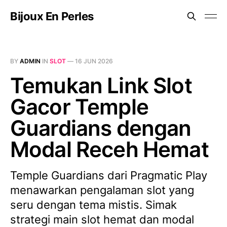
Bijoux En Perles
BY
ADMIN
IN
SLOT
—
16 JUN 2026
Temukan Link Slot
Gacor Temple
Guardians dengan
Modal Receh Hemat
Temple Guardians dari Pragmatic Play
menawarkan pengalaman slot yang
seru dengan tema mistis. Simak
strategi main slot hemat dan modal