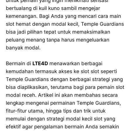
untuk pemain yang ingin menikmati sensasi
bertualang di kuil kuno sambil mengejar
kemenangan. Bagi Anda yang mencari cara main
slot hemat dengan modal kecil, Temple Guardians
bisa jadi pilihan tepat untuk memaksimalkan
peluang menang tanpa harus mengeluarkan
banyak modal.
Bermain di
LTE4D
menawarkan berbagai
kemudahan termasuk akses ke slot slot seperti
Temple Guardians dengan berbagai strategi yang
bisa diaplikasikan, terutama bagi para pemain slot
modal receh. Artikel ini akan membahas secara
lengkap mengenai permainan Temple Guardians,
fitur-fitur utama, hingga tips dan trik untuk
memulai dengan strategi modal kecil slot yang
efektif agar pengalaman bermain Anda semakin