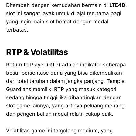
Ditambah dengan kemudahan bermain di
LTE4D
,
slot ini sangat layak untuk dijajal terutama bagi
yang ingin main slot hemat dengan modal
terbatas.
RTP & Volatilitas
Return to Player (RTP) adalah indikator seberapa
besar persentase dana yang bisa dikembalikan
dari total taruhan dalam jangka panjang. Temple
Guardians memiliki RTP yang masuk kategori
sedang hingga tinggi jika dibandingkan dengan
slot game lainnya, yang artinya peluang menang
dan pengembalian modal relatif cukup baik.
Volatilitas game ini tergolong medium, yang