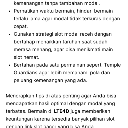
kemenangan tanpa tambahan modal.
Perhatikan waktu bermain, hindari bermain
terlalu lama agar modal tidak terkuras dengan
cepat.
Gunakan strategi slot modal receh dengan
bertahap menaikkan taruhan saat sudah
merasa menang, agar bisa menikmati main
slot hemat.
Bertahan pada satu permainan seperti Temple
Guardians agar lebih memahami pola dan
peluang kemenangan yang ada.
Menerapkan tips di atas penting agar Anda bisa
mendapatkan hasil optimal dengan modal yang
terbatas. Bermain di
LTE4D
juga memberikan
keuntungan karena tersedia banyak pilihan slot
dengan link slot gacor yang bisa Anda