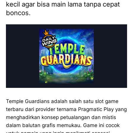
kecil agar bisa main lama tanpa cepat
boncos.
Temple Guardians adalah salah satu slot game
terbaru dari provider ternama Pragmatic Play yang
menghadirkan konsep petualangan dan mistis
dalam balutan grafis memukau. Game ini cocok