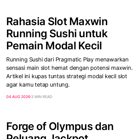
Rahasia Slot Maxwin
Running Sushi untuk
Pemain Modal Kecil
Running Sushi dari Pragmatic Play menawarkan
sensasi main slot hemat dengan potensi maxwin.
Artikel ini kupas tuntas strategi modal kecil slot
agar kamu tetap untung.
04 AUG 2026
3 MIN READ
Forge of Olympus dan
Peluang Jackpot