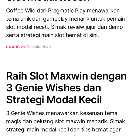
Coffee Wild dari Pragmatic Play menawarkan
tema unik dan gameplay menarik untuk pemain
slot modal receh. Simak review jujur dan demo
serta strategi main slot hemat di sini.
04 AUG 2026
3 MIN READ
Raih Slot Maxwin dengan
3 Genie Wishes dan
Strategi Modal Kecil
3 Genie Wishes menawarkan keseruan tema
magis dan peluang slot maxwin menarik. Simak
strategi main modal kecil dan tips hemat agar