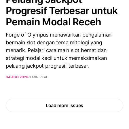
Progresif Terbesar untuk
Pemain Modal Receh
Forge of Olympus menawarkan pengalaman
bermain slot dengan tema mitologi yang
menarik. Pelajari cara main slot hemat dan
strategi modal kecil untuk memaksimalkan
peluang jackpot progresif terbesar.
04 AUG 2026
3 MIN READ
Load more issues