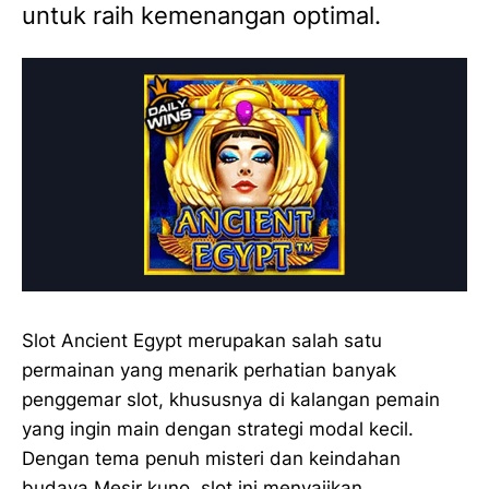
untuk raih kemenangan optimal.
Slot Ancient Egypt merupakan salah satu
permainan yang menarik perhatian banyak
penggemar slot, khususnya di kalangan pemain
yang ingin main dengan strategi modal kecil.
Dengan tema penuh misteri dan keindahan
budaya Mesir kuno, slot ini menyajikan