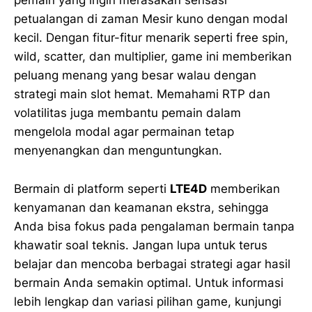
pemain yang ingin merasakan sensasi
petualangan di zaman Mesir kuno dengan modal
kecil. Dengan fitur-fitur menarik seperti free spin,
wild, scatter, dan multiplier, game ini memberikan
peluang menang yang besar walau dengan
strategi main slot hemat. Memahami RTP dan
volatilitas juga membantu pemain dalam
mengelola modal agar permainan tetap
menyenangkan dan menguntungkan.
Bermain di platform seperti
LTE4D
memberikan
kenyamanan dan keamanan ekstra, sehingga
Anda bisa fokus pada pengalaman bermain tanpa
khawatir soal teknis. Jangan lupa untuk terus
belajar dan mencoba berbagai strategi agar hasil
bermain Anda semakin optimal. Untuk informasi
lebih lengkap dan variasi pilihan game, kunjungi