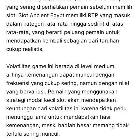
yang sering diperhatikan pemain sebelum memilih
slot. Slot Ancient Egypt memiliki RTP yang masuk
dalam kategori rata-rata hingga sedikit di atas
rata-rata, yang berarti peluang pemain untuk
mendapatkan kembali sebagian dari taruhan
cukup realistis.
Volatilitas game ini berada di level medium,
artinya kemenangan dapat muncul dengan
frekuensi yang cukup sering, namun dengan nilai
yang bervariasi. Pemain yang menggunakan
strategi modal kecil slot akan mendapatkan
keuntungan dari volatilitas ini karena tidak perlu
menunggu lama untuk mendapatkan hasil
kemenangan, meski hadiah besar memang tidak
terlalu sering muncul.