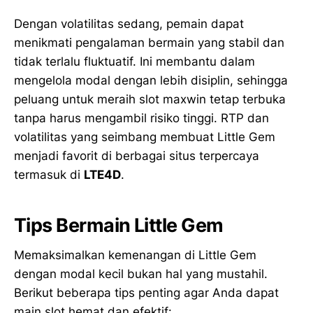
Dengan volatilitas sedang, pemain dapat
menikmati pengalaman bermain yang stabil dan
tidak terlalu fluktuatif. Ini membantu dalam
mengelola modal dengan lebih disiplin, sehingga
peluang untuk meraih slot maxwin tetap terbuka
tanpa harus mengambil risiko tinggi. RTP dan
volatilitas yang seimbang membuat Little Gem
menjadi favorit di berbagai situs terpercaya
termasuk di
LTE4D
.
Tips Bermain Little Gem
Memaksimalkan kemenangan di Little Gem
dengan modal kecil bukan hal yang mustahil.
Berikut beberapa tips penting agar Anda dapat
main slot hemat dan efektif: