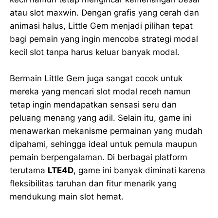
atau slot maxwin. Dengan grafis yang cerah dan
animasi halus, Little Gem menjadi pilihan tepat
bagi pemain yang ingin mencoba strategi modal
kecil slot tanpa harus keluar banyak modal.
Bermain Little Gem juga sangat cocok untuk
mereka yang mencari slot modal receh namun
tetap ingin mendapatkan sensasi seru dan
peluang menang yang adil. Selain itu, game ini
menawarkan mekanisme permainan yang mudah
dipahami, sehingga ideal untuk pemula maupun
pemain berpengalaman. Di berbagai platform
terutama
LTE4D
, game ini banyak diminati karena
fleksibilitas taruhan dan fitur menarik yang
mendukung main slot hemat.