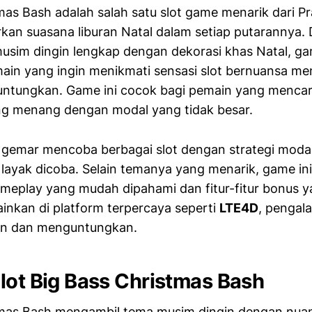
mas Bash adalah salah satu slot game menarik dari P
kan suasana liburan Natal dalam setiap putarannya.
sim dingin lengkap dengan dekorasi khas Natal, ga
main yang ingin menikmati sensasi slot bernuansa 
untungkan. Game ini cocok bagi pemain yang mencar
ang menang dengan modal yang tidak besar.
gemar mencoba berbagai slot dengan strategi modal 
layak dicoba. Selain temanya yang menarik, game ini
eplay yang mudah dipahami dan fitur-fitur bonus y
mainkan di platform terpercaya seperti
LTE4D
, pengal
man dan menguntungkan.
lot Big Bass Christmas Bash
tmas Bash mengambil tema musim dingin dengan nua