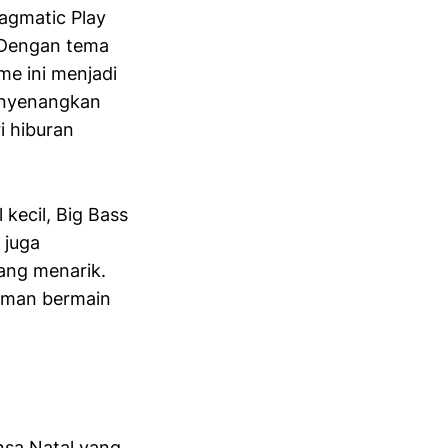
ragmatic Play
 Dengan tema
me ini menjadi
menyenangkan
i hiburan
kecil, Big Bass
 juga
ang menarik.
aman bermain
nsa Natal yang