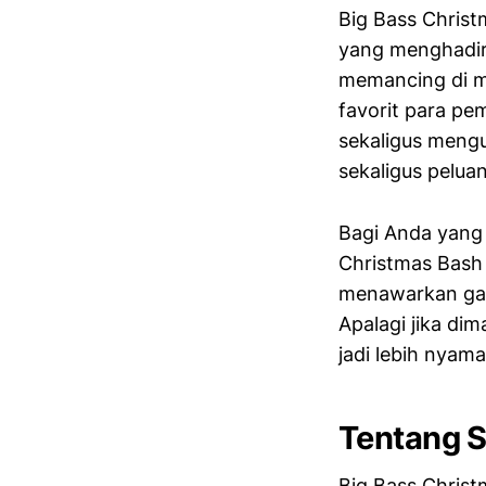
Big Bass Christ
yang menghadir
memancing di mu
favorit para pe
sekaligus meng
sekaligus pelu
Bagi Anda yang 
Christmas Bash 
menawarkan gam
Apalagi jika di
jadi lebih nya
Tentang S
Big Bass Chris