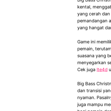
kental, mengga
yang cerah dan 
pemandangan al
yang hangat d
Game ini memili
pemain, teruta
suasana yang be
menyegarkan s
Cek juga
lte4d
u
Big Bass Christ
dan transisi ya
nyaman. Pasalny
juga mampu men