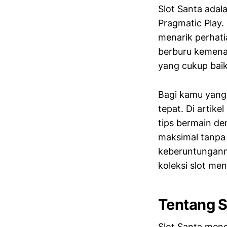
Slot Santa adal
Pragmatic Play.
menarik perhati
berburu kemenan
yang cukup bai
Bagi kamu yang 
tepat. Di artike
tips bermain de
maksimal tanpa
keberuntungan
koleksi slot men
Tentang S
Slot Santa men