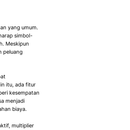
gan yang umum.
harap simbol-
h. Meskipun
n peluang
pat
itu, ada fitur
beri kesempatan
isa menjadi
han biaya.
tif, multiplier