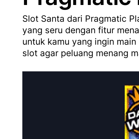
Slot Santa dari Pragmatic 
yang seru dengan fitur menar
untuk kamu yang ingin main 
slot agar peluang menang m