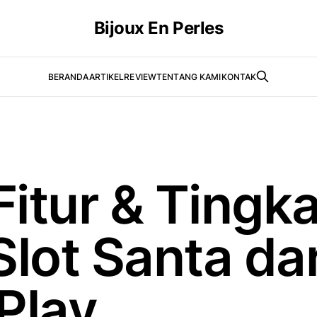
Bijoux En Perles
BERANDA
ARTIKEL
REVIEW
TENTANG KAMI
KONTAK
itur & Tingka
 Slot Santa dar
Play