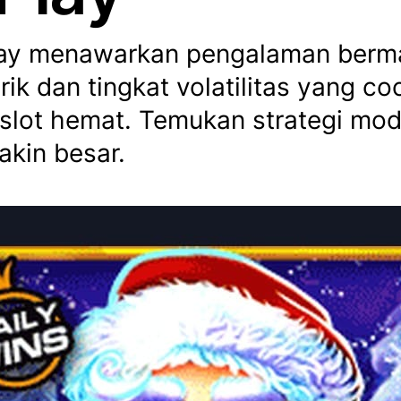
Play menawarkan pengalaman berm
ik dan tingkat volatilitas yang co
slot hemat. Temukan strategi moda
akin besar.