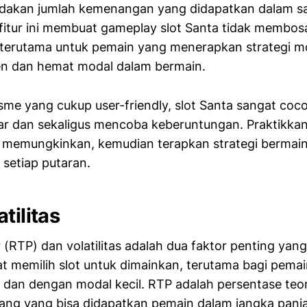
akan jumlah kemenangan yang didapatkan dalam sa
-fitur ini membuat gameplay slot Santa tidak membo
terutama untuk pemain yang menerapkan strategi mod
ien dan hemat modal dalam bermain.
e yang cukup user-friendly, slot Santa sangat coc
jar dan sekaligus mencoba keberuntungan. Praktikka
 memungkinkan, kemudian terapkan strategi bermain
setiap putaran.
tilitas
 (RTP) dan volatilitas adalah dua faktor penting yang
at memilih slot untuk dimainkan, terutama bagi pemai
 dan dengan modal kecil. RTP adalah persentase teor
ang yang bisa didapatkan pemain dalam jangka panj