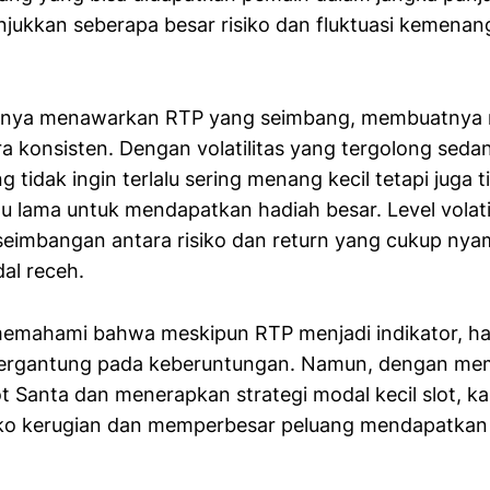
unjukkan seberapa besar risiko dan fluktuasi kemena
sanya menawarkan RTP yang seimbang, membuatnya 
a konsisten. Dengan volatilitas yang tergolong sedang
 tidak ingin terlalu sering menang kecil tetapi juga t
u lama untuk mendapatkan hadiah besar. Level volati
eimbangan antara risiko dan return yang cukup nya
al receh.
emahami bahwa meskipun RTP menjadi indikator, hasi
bergantung pada keberuntungan. Namun, dengan mem
lot Santa dan menerapkan strategi modal kecil slot, k
iko kerugian dan memperbesar peluang mendapatka