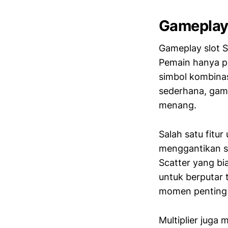
Gameplay 
Gameplay slot 
Pemain hanya p
simbol kombina
sederhana, game
menang.
Salah satu fitur
menggantikan si
Scatter yang b
untuk berputar t
momen penting 
Multiplier juga m