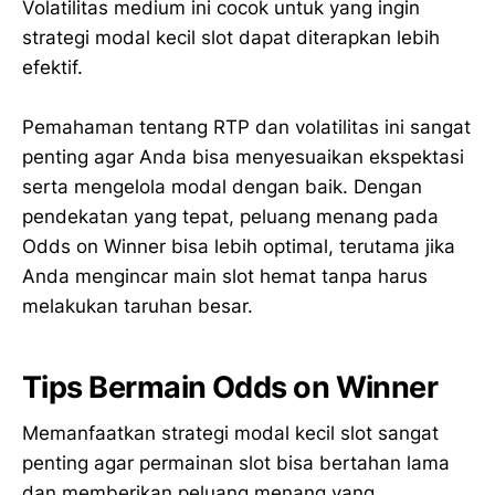
Volatilitas medium ini cocok untuk yang ingin
strategi modal kecil slot dapat diterapkan lebih
efektif.
Pemahaman tentang RTP dan volatilitas ini sangat
penting agar Anda bisa menyesuaikan ekspektasi
serta mengelola modal dengan baik. Dengan
pendekatan yang tepat, peluang menang pada
Odds on Winner bisa lebih optimal, terutama jika
Anda mengincar main slot hemat tanpa harus
melakukan taruhan besar.
Tips Bermain Odds on Winner
Memanfaatkan strategi modal kecil slot sangat
penting agar permainan slot bisa bertahan lama
dan memberikan peluang menang yang