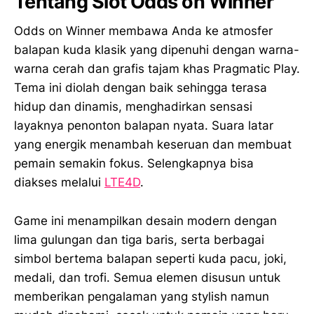
Tentang Slot Odds on Winner
Odds on Winner membawa Anda ke atmosfer
balapan kuda klasik yang dipenuhi dengan warna-
warna cerah dan grafis tajam khas Pragmatic Play.
Tema ini diolah dengan baik sehingga terasa
hidup dan dinamis, menghadirkan sensasi
layaknya penonton balapan nyata. Suara latar
yang energik menambah keseruan dan membuat
pemain semakin fokus. Selengkapnya bisa
diakses melalui
LTE4D
.
Game ini menampilkan desain modern dengan
lima gulungan dan tiga baris, serta berbagai
simbol bertema balapan seperti kuda pacu, joki,
medali, dan trofi. Semua elemen disusun untuk
memberikan pengalaman yang stylish namun